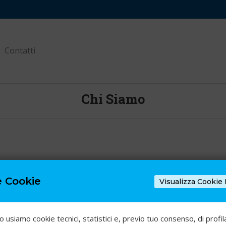
Contatti
Chi Siamo
e Cookie
Visualizza Cookie 
Nella nostra Agenzia i tuoi 
realtà!
Qui trovi veri professionisti ch
scegliere la soluzione perfetta
o usiamo cookie tecnici, statistici e, previo tuo consenso, di profil