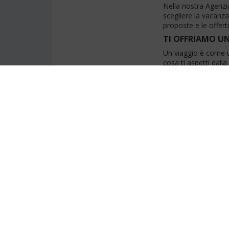
Nella nostra Agenzia 
scegliere la vacanz
proposte e le offert
TI OFFRIAMO UN
Un viaggio è come un
cosa ti aspetti dall
personalizzare la tu
TI FACCIAMO RI
La ricerca di offert
non hai modo di veri
dei dettagli. Qualsia
solleveremo da tutt
SIAMO SEMPRE V
Rivolgendoti a noi h
tuo viaggio. Siamo a
durante e dopo il tu