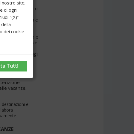
l nostro sito;
vità abbiamo scelto
e di ogni
zione con i
udi "(X)”
nie di Crociera e
 della
ne dei nostri
to dei cookie
 gamma completa e
dere alle esigenze
istici alle
crociere ai viaggi
lietteria aerea –
rittima e
ta Tutti
lmente
ttenzione.
delle vacanze.
 destinazioni e
llabora
inuamente
CANZE