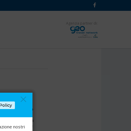
Agenzia partner di:
Policy
sogni diventano
e ti aiuteranno a
 per trascorrere
azione nostri