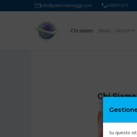
info@particolarviaggi.com
045951211
Chi siamo
News
Servizi
Chi Siamo
Gestion
Su questo sit