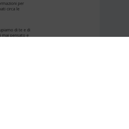
formazioni per
ti circa le
upiamo di te e di
ti mai pensato e
 fai tutto da solo,
tuo viaggio, anche
crociera, ti
ioso.
attutto durante il
ssità, prima,