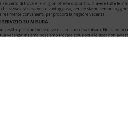
sei certo di trovare le migliori offerte disponibili, di avere tutte le in
a che si rivelerà veramente vantaggiosa, perché siamo sempre aggiorna
e realmente convenienti, per proporti la migliore vacanza.
 SERVIZIO SU MISURA
 vestito: per starti bene deve essere cucito su misura. Noi ci preocc
a tua vacanza: insieme possiamo trovare soluzioni alle quali non avres
a vacanza.
SPARMIARE TEMPO E VIAGGIARE SERENO
e e di informazioni per un viaggio richiede molto tempo ed energie e, se
ficare se hai colto le migliori opportunità. Noi ci prendiamo cura del 
si sia la tua vacanza dal viaggio di nozze, al soggiorno in villaggio, alla 
e le preoccupazioni organizzative in modo da non rubarti tempo prez
ICINO A TE
ai un esperto al tuo fianco non solo durante l’organizzazione ma sopr
l tuo fianco per risolvere qualsiasi imprevisto e per qualsiasi tua nece
o viaggio!