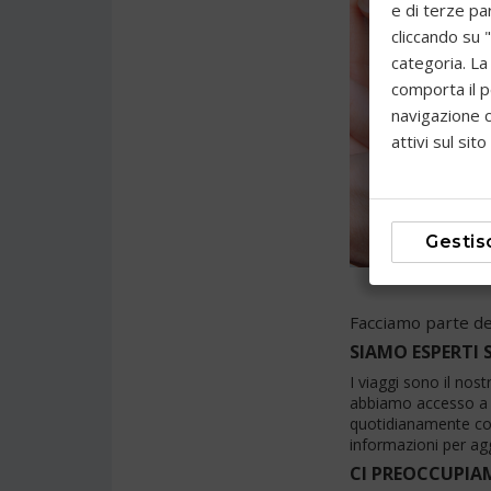
e di terze par
cliccando su 
categoria. La
comporta il p
navigazione c
attivi sul sito
Gestis
Facciamo parte d
SIAMO ESPERTI 
I viaggi sono il nos
abbiamo accesso a fo
quotidianamente con
informazioni per ag
CI PREOCCUPIA